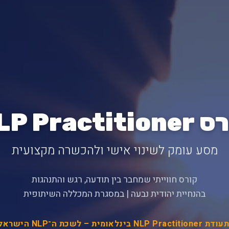
NLP Practiti
מסע עומק לשינוי אישי ולהכשרה מקצועית
קורס חווייתי שמחבר בין תודעה, רגש והתנהגות
בהנחיית יהודית נבעה | במסגרת המכללה השיתופית
NLP Prac בינלאומית – לשכת ה־NLP הישראלית