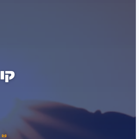
קורס oner
📜 תעודת titioner