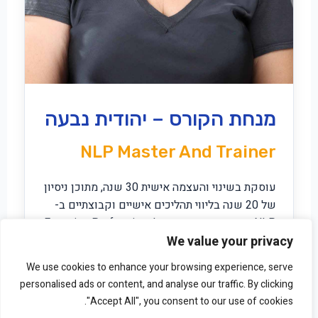
מנחת הקורס – יהודית נבעה
NLP Master And Trainer
עוסקת בשינוי והעצמה אישית 30 שנה, מתוכן ניסיון
של 20 שנה בליווי תהליכים אישיים וקבוצתיים ב-
NLP. מוסמכת בהתמקדות Focusing Professional
מטעם המכון הבינלאומי להתמקדות בניו יורק.
We value your privacy
We use cookies to enhance your browsing experience, serve
מנחה בכירה בדמיון מודרך, מפתחת גישה ייחודית ל-
personalised ads or content, and analyse our traffic. By clicking
NLP המשלבת התמקדות (Focusing-Oriented
"Accept All", you consent to our use of cookies.
NLP). בעלת ניסיון רב בשחרור טראומות, ניהול רגשי