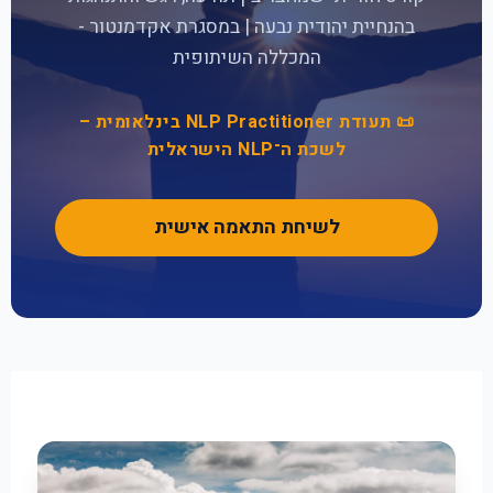
בהנחיית יהודית נבעה | במסגרת אקדמנטור -
המכללה השיתופית
📜 תעודת NLP Practitioner בינלאומית –
לשכת ה־NLP הישראלית
לשיחת התאמה אישית